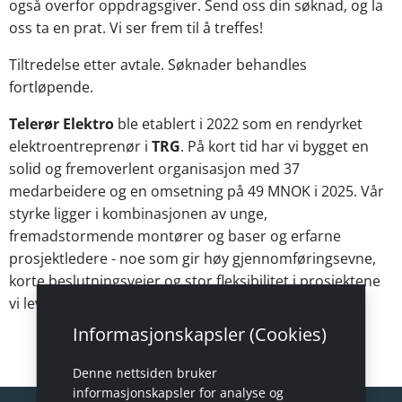
også overfor oppdragsgiver. Send oss din søknad, og la
oss ta en prat. Vi ser frem til å treffes!
Tiltredelse etter avtale. Søknader behandles
fortløpende.
Telerør Elektro
ble etablert i 2022 som en rendyrket
elektroentreprenør i
TRG
. På kort tid har vi bygget en
solid og fremoverlent organisasjon med 37
medarbeidere og en omsetning på 49 MNOK i 2025. Vår
styrke ligger i kombinasjonen av unge,
fremadstormende montører og baser og erfarne
prosjektledere - noe som gir høy gjennomføringsevne,
korte beslutningsveier og stor fleksibilitet i prosjektene
vi leverer.
Informasjonskapsler (Cookies)
Denne nettsiden bruker
informasjonskapsler for analyse og