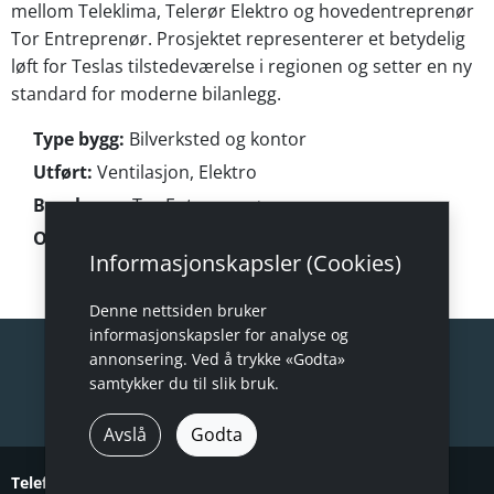
mellom Teleklima, Telerør Elektro og hovedentreprenør
Tor Entreprenør. Prosjektet representerer et betydelig
løft for Teslas tilstedeværelse i regionen og setter en ny
standard for moderne bilanlegg.
Type bygg:
Bilverksted og kontor
Utført:
Ventilasjon, Elektro
Byggherre:
Tor Entreprenør
Overlevert:
Desember 2023
Informasjonskapsler (Cookies)
Denne nettsiden bruker
informasjonskapsler for analyse og
annonsering. Ved å trykke «Godta»
samtykker du til slik bruk.
Hjem
Kontakt
Cookie-innstillinger
Avslå
Godta
Telefon:
35 56 10 40