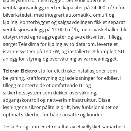
kjølesystem for hele bygget. Dette inkluderte et
ventilasjonsanlegg med en kapasitet på 24 000 m³/h for
bilverkstedet, med integrert automatikk, omluft og
kjøling. Kontorbygget og salgsavdelingen fikk et separat
ventilasjonsanlegg på 11 000 m³/h, mens vaskehallen ble
utstyrt med egne aggregater og avtrekksvifter. I tillegg
sørget Teleklima for kjøling av to datarom, leverte et
isvannssystem på 140 kW, og installerte et komplett SD-
anlegg for styring og overvåkning av varmeanlegget.
Telerør Elektro
sto for elektriske installasjoner som
belysning, kraftforsyning og ladeløsninger for elbiler. I
tillegg monterte de et omfattende IT- og
sikkerhetssystem som dekker overvåkning,
adgangskontroll og nettverksinfrastruktur. Disse
løsningene sikrer pålitelig drift, høy funksjonalitet og
optimal sikkerhet for både ansatte og kunder.
Tesla Porsgrunn er et resultat av et vellykket samarbeid